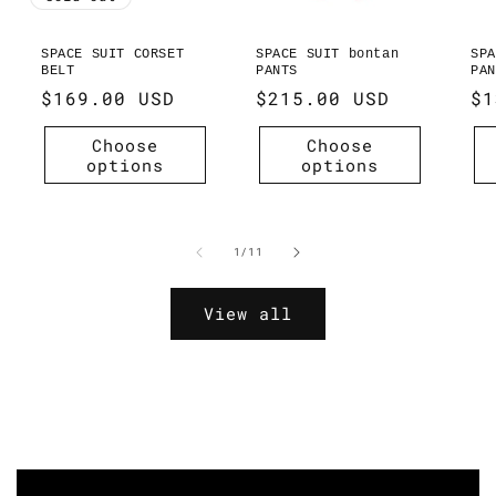
SPACE SUIT CORSET
SPACE SUIT bontan
SPA
BELT
PANTS
PAN
Regular
$169.00 USD
Regular
$215.00 USD
Re
$1
price
price
pr
Choose
Choose
options
options
of
1
/
11
View all