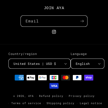
JOIN AYA
Email
Instagram
Country/region
Language
United States | USD $
English
Payment
methods
© 2026,
AYA
Refund policy
Privacy policy
Terms of service
Shipping policy
Legal notice